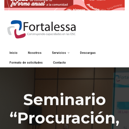
Inicio
Nosotros
Servicios
Descargas
Formato de solicitudes
Contacto
Seminario
“Procuración,