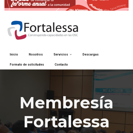
Inicio
Nosotros
Servicios
Descargas
Formato de solicitudes
Contacto
Membresía
Fortalessa