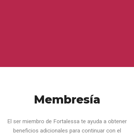
Servicios a fundaciones y
donantes
Asistencia técnica y acompañamiento a proyectos
Ver más
Membresía
El ser miembro de Fortalessa te ayuda a obtener
beneficios adicionales para continuar con el