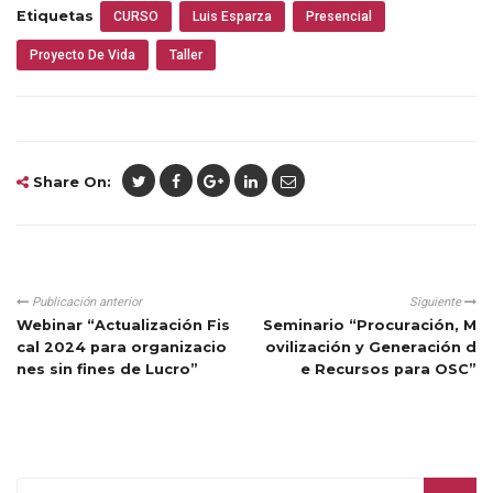
Etiquetas
CURSO
Luis Esparza
Presencial
Proyecto De Vida
Taller
Share On:
Publicación anterior
Siguiente
Webinar “Actualización Fis
Seminario “Procuración, M
cal 2024 para organizacio
ovilización y Generación d
nes sin fines de Lucro”
e Recursos para OSC”