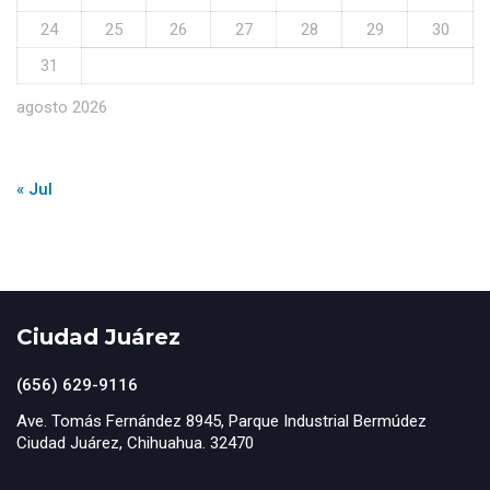
24
25
26
27
28
29
30
31
agosto 2026
« Jul
Ciudad Juárez
(656) 629-9116
Ave. Tomás Fernández 8945, Parque Industrial Bermúdez
Ciudad Juárez, Chihuahua. 32470