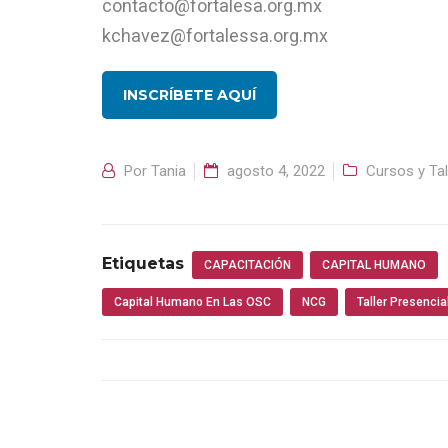
contacto@fortalesa.org.mx
kchavez@fortalessa.org.mx
INSCRÍBETE AQUÍ
Por
Tania
agosto 4, 2022
Cursos y Tal
Etiquetas
CAPACITACIÓN
CAPITAL HUMANO
Capital Humano En Las OSC
NCG
Taller Presencia