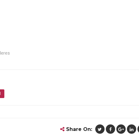
leres
l
Share On: