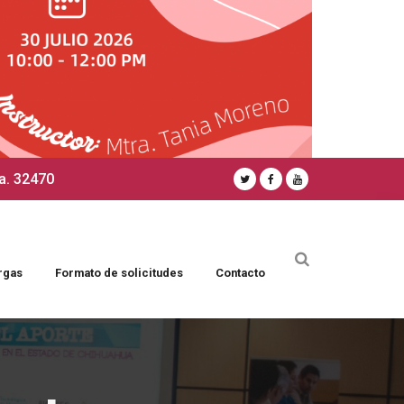
a. 32470
rgas
Formato de solicitudes
Contacto