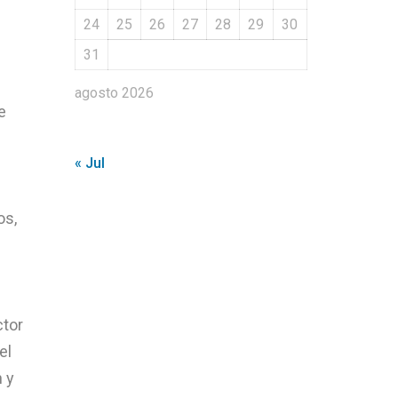
24
25
26
27
28
29
30
31
agosto 2026
e
« Jul
os,
ctor
el
n y