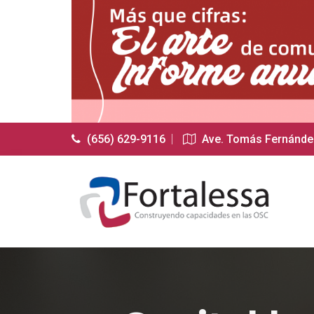
(656) 629-9116
Ave. Tomás Fernández