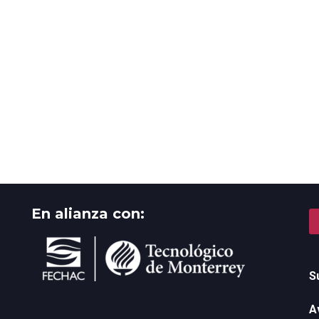
En alianza con:
S
A