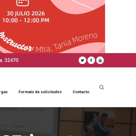
a. 32470
rgas
Formato de solicitudes
Contacto