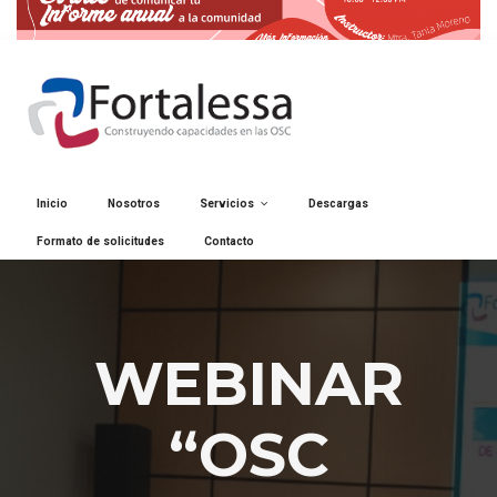
Inicio
Nosotros
Servicios
Descargas
Formato de solicitudes
Contacto
WEBINAR
“OSC