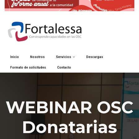
Inicio
Nosotros
Servicios
Descargas
Formato de solicitudes
Contacto
WEBINAR OSC
Donatarias