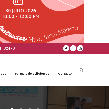
a. 32470
rgas
Formato de solicitudes
Contacto