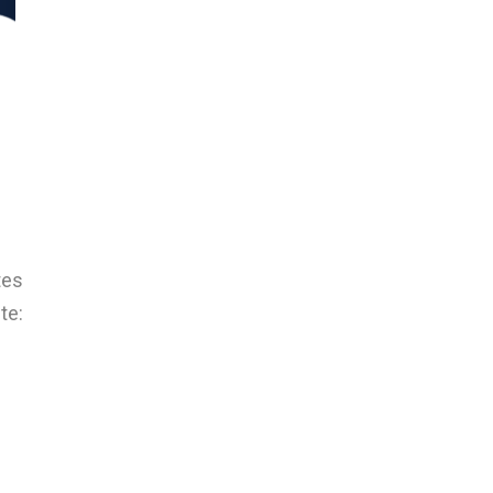
tes
te: