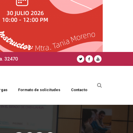
a. 32470
rgas
Formato de solicitudes
Contacto