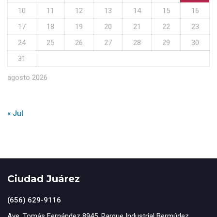
10
11
12
13
14
15
16
17
18
19
20
21
22
23
24
25
26
27
28
29
30
31
agosto 2026
« Jul
Ciudad Juárez
(656) 629-9116
Ave. Tomás Fernández 8945, Parque Industrial Bermúdez