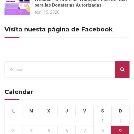
para las Donatarias Autorizadas
abril 15, 2026
Visita nuesta página de Facebook
Calendar
L
M
X
J
V
S
D
1
2
3
4
5
6
7
8
9