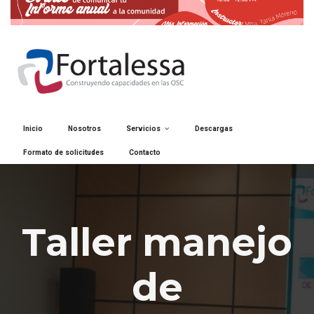
Inicio
Nosotros
Servicios
Descargas
Formato de solicitudes
Contacto
Taller manejo
de