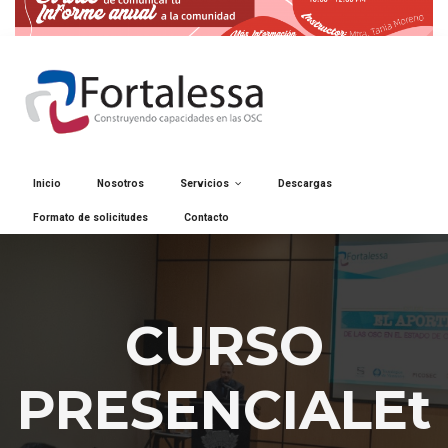
Inicio
Nosotros
Servicios
Descargas
Formato de solicitudes
Contacto
CURSO
PRESENCIALEt