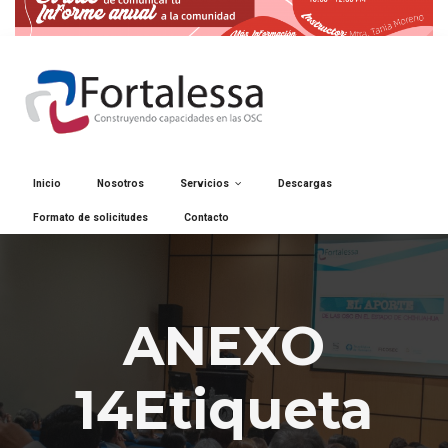
Inicio
Nosotros
Servicios
Descargas
Formato de solicitudes
Contacto
ANEXO
14Etiqueta