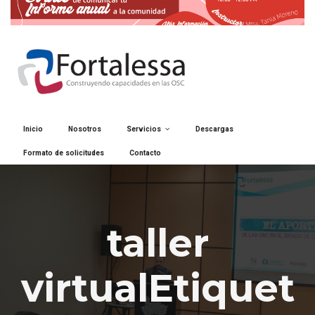
Inicio
Nosotros
Servicios
Descargas
Formato de solicitudes
Contacto
taller
virtualEtiquet