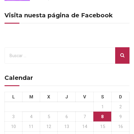
Visita nuesta página de Facebook
Calendar
L
M
X
J
V
S
D
1
2
3
4
5
6
7
8
9
10
11
12
13
14
15
16