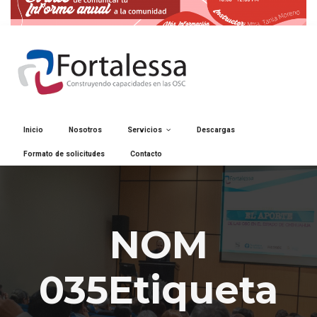
Inicio
Nosotros
Servicios
Descargas
Formato de solicitudes
Contacto
NOM
035Etiqueta