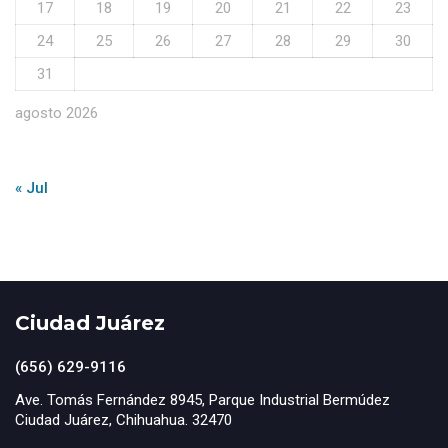
17
18
19
20
21
22
23
24
25
26
27
28
29
30
31
agosto 2026
« Jul
Ciudad Juárez
(656) 629-9116
Ave. Tomás Fernández 8945, Parque Industrial Bermúdez
Ciudad Juárez, Chihuahua. 32470