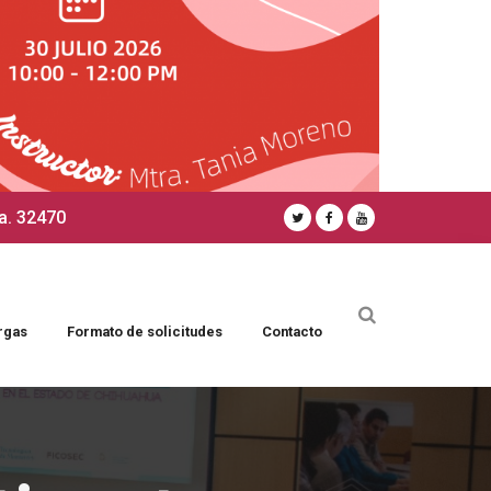
a. 32470
rgas
Formato de solicitudes
Contacto