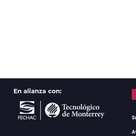
En alianza con:
S
A