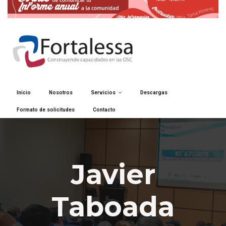
Inicio
Nosotros
Servicios
Descargas
Formato de solicitudes
Contacto
Javier
Taboada