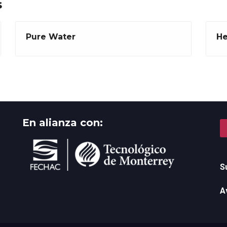
s
Pure Water
He
En alianza con:
S
A