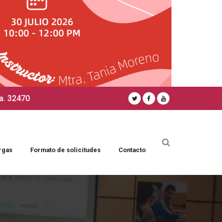
a. 32470
rgas
Formato de solicitudes
Contacto