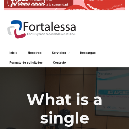
Inicio
Nosotros
Servicios
Descargas
Formato de solicitudes
Contacto
What is a
single