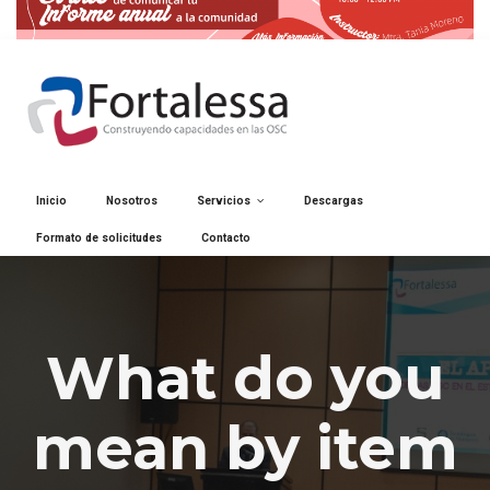
Inicio
Nosotros
Servicios
Descargas
Formato de solicitudes
Contacto
What do you
mean by item