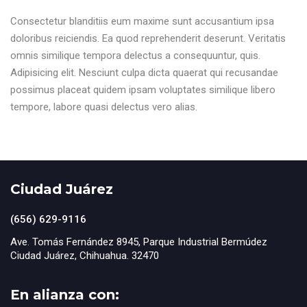
Consectetur blanditiis eum maxime sunt accusantium ipsa
doloribus reiciendis. Ea quod reprehenderit deserunt. Veritatis
omnis similique tempora delectus a consequuntur, quis.
Adipisicing elit. Nesciunt culpa dicta quaerat qui recusandae
possimus placeat quidem ipsam voluptates similique libero
tempore, labore quasi delectus vero alias.
Ciudad Juárez
(656) 629-9116
Ave. Tomás Fernández 8945, Parque Industrial Bermúdez
Ciudad Juárez, Chihuahua. 32470
En alianza con: