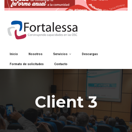
Inicio
Nosotros
Servicios
Descargas
Formato de solicitudes
Contacto
Client 3